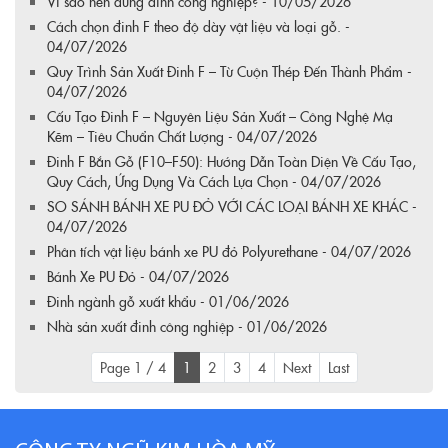
Vì sao nên dùng đinh công nghiệp? - 10/05/2026
Cách chọn đinh F theo độ dày vật liệu và loại gỗ. -
04/07/2026
Quy Trình Sản Xuất Đinh F – Từ Cuộn Thép Đến Thành Phẩm -
04/07/2026
Cấu Tạo Đinh F – Nguyên Liệu Sản Xuất – Công Nghệ Mạ
Kẽm – Tiêu Chuẩn Chất Lượng - 04/07/2026
Đinh F Bắn Gỗ (F10–F50): Hướng Dẫn Toàn Diện Về Cấu Tạo,
Quy Cách, Ứng Dụng Và Cách Lựa Chọn - 04/07/2026
SO SÁNH BÁNH XE PU ĐỎ VỚI CÁC LOẠI BÁNH XE KHÁC -
04/07/2026
Phân tích vật liệu bánh xe PU đỏ Polyurethane - 04/07/2026
Bánh Xe PU Đỏ - 04/07/2026
Đinh ngành gỗ xuất khẩu - 01/06/2026
Nhà sản xuất đinh công nghiệp - 01/06/2026
Page 1 / 4
1
2
3
4
Next
Last