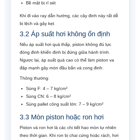
Bề mặt bị rỉ sét
Khi đi vào ray dẫn hướng, các cây đinh này rất dễ
bị lệch và gây kẹt.
3.2 Áp suất hơi không ổn định
Nếu áp suất hơi quá thấp, piston không đủ lực
đóng đinh khiến đinh bị đứng giữa hành trình.
Ngược lại, áp suất quá cao có thể làm piston va
đập mạnh gây mòn đầu bắn và cong đinh.
Thông thường:
Súng F: 4 – 7 kg/cm²
Súng CN: 6 – 8 kg/cm²
Súng pallet công suất lớn: 7 – 9 kg/cm²
3.3 Mòn piston hoặc ron hơi
Piston và ron hơi là các chi tiết hao mòn tự nhiên
theo thời gian. Khi ron bị chai cứng hoặc rách, hơi