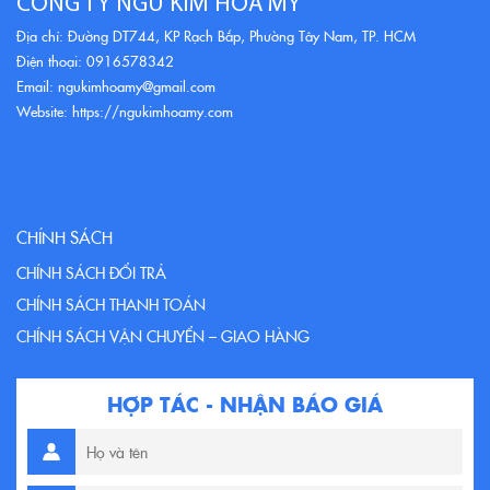
CÔNG TY NGŨ KIM HÒA MỸ
Địa chỉ: Đường DT744, KP Rạch Bắp, Phường Tây Nam, TP. HCM
Điện thoại: 0916578342
Email: ngukimhoamy@gmail.com
Website: https://ngukimhoamy.com
CHÍNH SÁCH
CHÍNH SÁCH ĐỔI TRẢ
CHÍNH SÁCH THANH TOÁN
CHÍNH SÁCH VẬN CHUYỂN – GIAO HÀNG
HỢP TÁC - NHẬN BÁO GIÁ