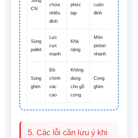
Súng
chứa
phức
cuộn
CN
nhiều
tạp
đinh
đinh
Lực
Mòn
Súng
Khá
cực
piston
pallet
nặng
mạnh
nhanh
Độ
Không
Súng
chính
dùng
Cong
ghim
xác
cho gỗ
ghim
cao
cứng
5. Các lỗi cần lưu ý khi