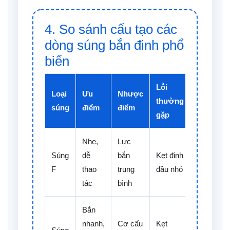
4. So sánh cấu tạo các
dòng súng bắn đinh phổ
biến
Lỗi
Loại
Ưu
Nhược
thường
súng
điểm
điểm
gặp
Nhẹ,
Lực
Súng
dễ
bắn
Kẹt đinh
F
thao
trung
đầu nhỏ
tác
bình
Bắn
nhanh,
Cơ cấu
Kẹt