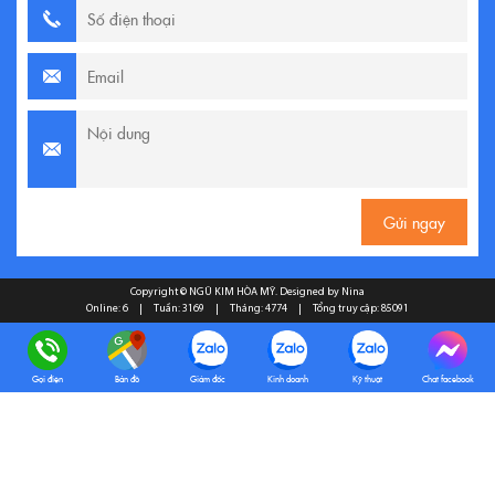
Copyright ©
NGŨ KIM HÒA MỸ
. Designed by Nina
Online: 6
|
Tuần: 3169
|
Tháng: 4774
|
Tổng truy cập: 85091
Gọi điện
Bản đồ
Giám đốc
Kinh doanh
Kỹ thuật
Chat facebook