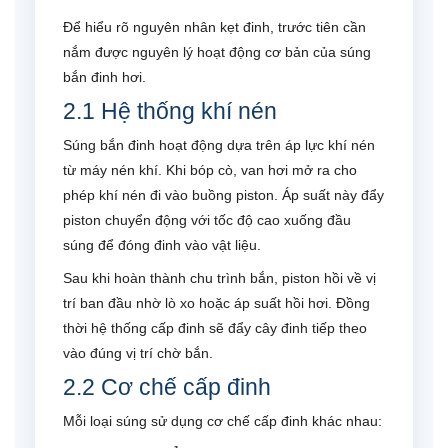
Để hiểu rõ nguyên nhân kẹt đinh, trước tiên cần
nắm được nguyên lý hoạt động cơ bản của súng
bắn đinh hơi.
2.1 Hệ thống khí nén
Súng bắn đinh hoạt động dựa trên áp lực khí nén
từ máy nén khí. Khi bóp cò, van hơi mở ra cho
phép khí nén đi vào buồng piston. Áp suất này đẩy
piston chuyển động với tốc độ cao xuống đầu
súng để đóng đinh vào vật liệu.
Sau khi hoàn thành chu trình bắn, piston hồi về vị
trí ban đầu nhờ lò xo hoặc áp suất hồi hơi. Đồng
thời hệ thống cấp đinh sẽ đẩy cây đinh tiếp theo
vào đúng vị trí chờ bắn.
2.2 Cơ chế cấp đinh
Mỗi loại súng sử dụng cơ chế cấp đinh khác nhau: