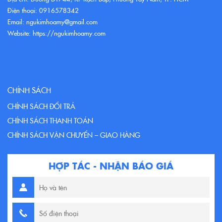
Điện thoại: 0916578342
Email: ngukimhoamy@gmail.com
Website: https://ngukimhoamy.com
CHÍNH SÁCH
CHÍNH SÁCH ĐỔI TRẢ
CHÍNH SÁCH THANH TOÁN
CHÍNH SÁCH VẬN CHUYỂN – GIAO HÀNG
HỢP TÁC - NHẬN BÁO GIÁ