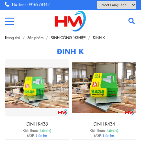
Hotline: 0916578342
Powered by
Translate
Trang chủ
Sản phẩm
ĐINH CÔNG NGHIỆP
ĐINH K
ĐINH K
ĐINH K438
ĐINH K434
Kích thước:
Liên hệ
Kích thước:
Liên hệ
MSP:
Liên hệ
MSP:
Liên hệ