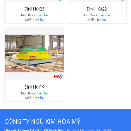
ĐINH K425
ĐINH K422
Kích thước:
Liên hệ
Kích thước:
Liên hệ
MSP:
Liên hệ
MSP:
Liên hệ
ĐINH K419
Kích thước:
Liên hệ
MSP:
Liên hệ
CÔNG TY NGŨ KIM HÒA MỸ
Địa chỉ: Đường DT744, KP Rạch Bắp, Phường Tây Nam, TP. HCM