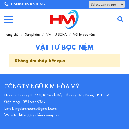
Hotline: 0916578342
Powered by
Translate
Trang chủ
Sản phẩm
VẬT TƯ SOFA
Vật tư bọc nệm
VẬT TƯ BỌC NỆM
Không tìm thấy kết quả
CÔNG TY NGŨ KIM HÒA MỸ
Địa chỉ: Đường DT744, KP Rạch Bắp, Phường Tây Nam, TP. HCM
Điện thoại: 0916578342
Email: ngukimhoamy@gmail.com
Website: https://ngukimhoamy.com