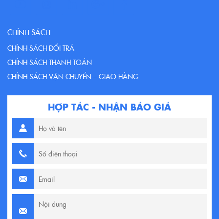
CHÍNH SÁCH
CHÍNH SÁCH ĐỔI TRẢ
CHÍNH SÁCH THANH TOÁN
CHÍNH SÁCH VẬN CHUYỂN – GIAO HÀNG
HỢP TÁC - NHẬN BÁO GIÁ