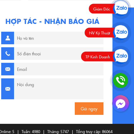
Giám Đốc
HỢP TÁC - NHẬN BÁO GIÁ
NV Kỹ Thuật
TP Kinh Doanh
Facebook
Online: 5
|
Tuần: 4980
|
Tháng: 5747
|
Tổng truy cập: 86064