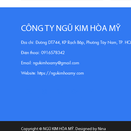
CÔNG TY NGŨ KIM HÒA MỸ
Địa chỉ: Đường DT744, KP Rạch Bắp, Phường Tây Nam, TP. H
Điện thoại: 0916578342
Email: ngukimhoamy@gmail.com
Website: https://ngukimhoamy.com
Copyright ©
NGŨ KIM HÒA MỸ
. Designed by Nina