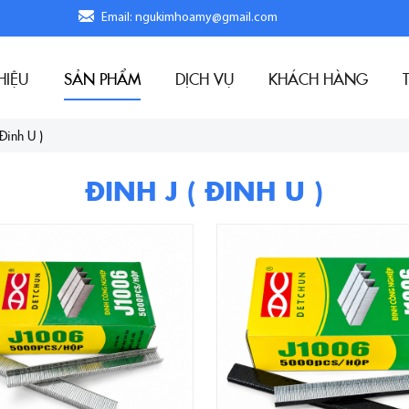
Email: ngukimhoamy@gmail.com
HIỆU
SẢN PHẨM
DỊCH VỤ
KHÁCH HÀNG
Đinh U )
ĐINH J ( ĐINH U )