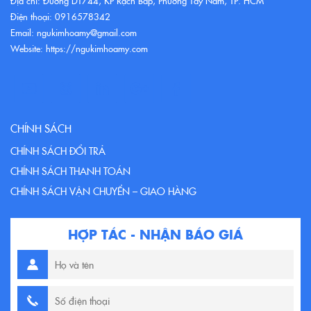
Địa chỉ: Đường DT744, KP Rạch Bắp, Phường Tây Nam, TP. HCM
Điện thoại: 0916578342
Email: ngukimhoamy@gmail.com
Website: https://ngukimhoamy.com
CHÍNH SÁCH
CHÍNH SÁCH ĐỔI TRẢ
CHÍNH SÁCH THANH TOÁN
CHÍNH SÁCH VẬN CHUYỂN – GIAO HÀNG
HỢP TÁC - NHẬN BÁO GIÁ