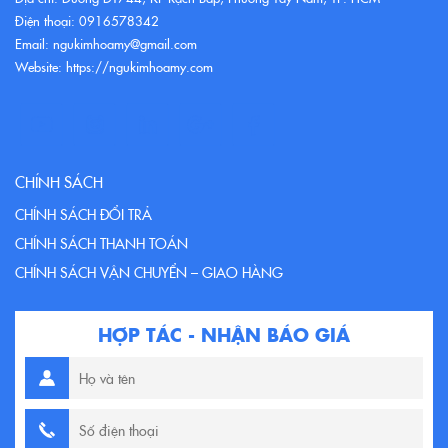
Điện thoại: 0916578342
Email: ngukimhoamy@gmail.com
Website: https://ngukimhoamy.com
CHÍNH SÁCH
CHÍNH SÁCH ĐỔI TRẢ
CHÍNH SÁCH THANH TOÁN
CHÍNH SÁCH VẬN CHUYỂN – GIAO HÀNG
HỢP TÁC - NHẬN BÁO GIÁ