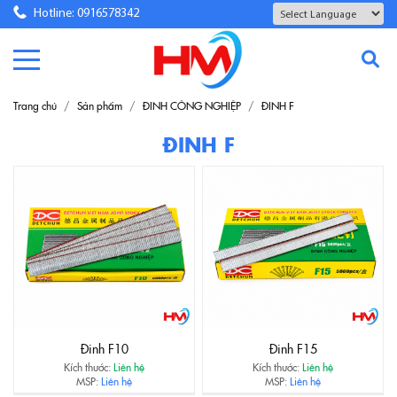
Hotline: 0916578342
Powered by
Translate
Trang chủ
Sản phẩm
ĐINH CÔNG NGHIỆP
ĐINH F
ĐINH F
Đinh F10
Đinh F15
Kích thước:
Liên hệ
Kích thước:
Liên hệ
MSP:
Liên hệ
MSP:
Liên hệ