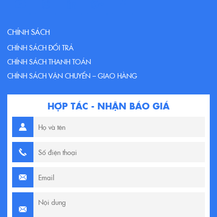
CHÍNH SÁCH
CHÍNH SÁCH ĐỔI TRẢ
CHÍNH SÁCH THANH TOÁN
CHÍNH SÁCH VẬN CHUYỂN – GIAO HÀNG
HỢP TÁC - NHẬN BÁO GIÁ