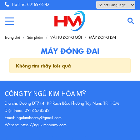
Hotline: 0916578342
Powered by
Translate
Trang chủ
Sản phẩm
VẬT TƯ ĐÓNG GÓI
MÁY ĐÓNG ĐAI
MÁY ĐÓNG ĐAI
Không tìm thấy kết quả
CÔNG TY NGŨ KIM HÒA MỸ
Địa chỉ: Đường DT744, KP Rạch Bắp, Phường Tây Nam, TP. HCM
Điện thoại: 0916578342
Email: ngukimhoamy@gmail.com
Website: https://ngukimhoamy.com