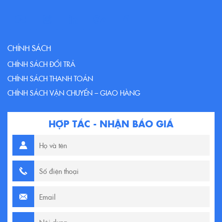
CHÍNH SÁCH
CHÍNH SÁCH ĐỔI TRẢ
CHÍNH SÁCH THANH TOÁN
CHÍNH SÁCH VẬN CHUYỂN – GIAO HÀNG
HỢP TÁC - NHẬN BÁO GIÁ