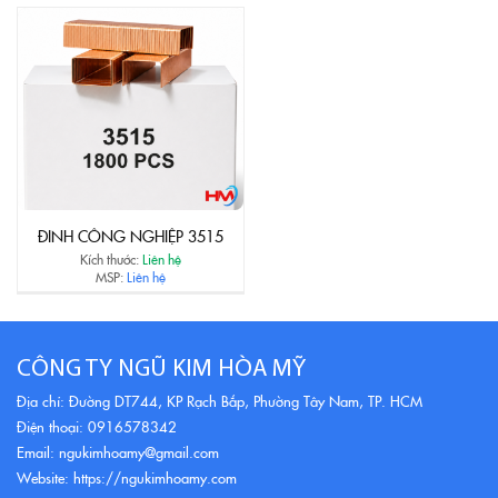
ĐINH CÔNG NGHIỆP 3515
Kích thước:
Liên hệ
MSP:
Liên hệ
CÔNG TY NGŨ KIM HÒA MỸ
Địa chỉ: Đường DT744, KP Rạch Bắp, Phường Tây Nam, TP. HCM
Điện thoại: 0916578342
Email: ngukimhoamy@gmail.com
Website: https://ngukimhoamy.com