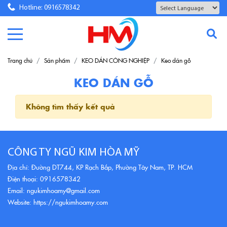
Hotline: 0916578342
Powered by
Translate
Trang chủ
Sản phẩm
KEO DÁN CÔNG NGHIỆP
Keo dán gỗ
KEO DÁN GỖ
Không tìm thấy kết quả
CÔNG TY NGŨ KIM HÒA MỸ
Địa chỉ: Đường DT744, KP Rạch Bắp, Phường Tây Nam, TP. HCM
Điện thoại: 0916578342
Email: ngukimhoamy@gmail.com
Website: https://ngukimhoamy.com