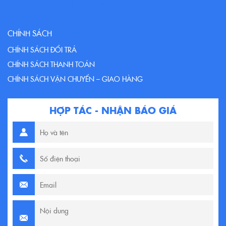
CHÍNH SÁCH
CHÍNH SÁCH ĐỔI TRẢ
CHÍNH SÁCH THANH TOÁN
CHÍNH SÁCH VẬN CHUYỂN – GIAO HÀNG
HỢP TÁC - NHẬN BÁO GIÁ