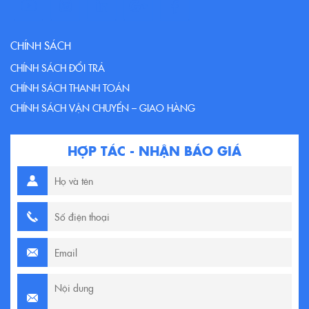
CHÍNH SÁCH
CHÍNH SÁCH ĐỔI TRẢ
CHÍNH SÁCH THANH TOÁN
CHÍNH SÁCH VẬN CHUYỂN – GIAO HÀNG
HỢP TÁC - NHẬN BÁO GIÁ