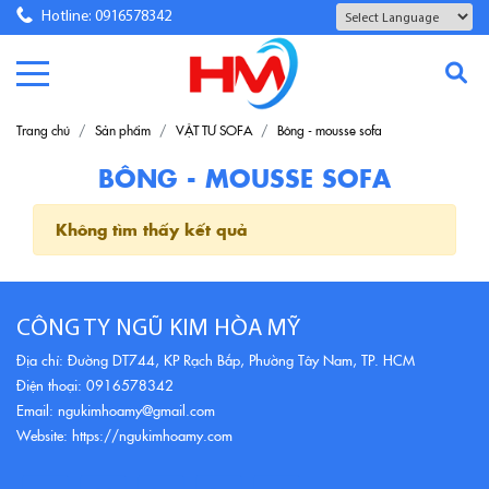
Hotline: 0916578342
Powered by
Translate
Trang chủ
Sản phẩm
VẬT TƯ SOFA
Bông - mousse sofa
BÔNG - MOUSSE SOFA
Không tìm thấy kết quả
CÔNG TY NGŨ KIM HÒA MỸ
Địa chỉ: Đường DT744, KP Rạch Bắp, Phường Tây Nam, TP. HCM
Điện thoại: 0916578342
Email: ngukimhoamy@gmail.com
Website: https://ngukimhoamy.com