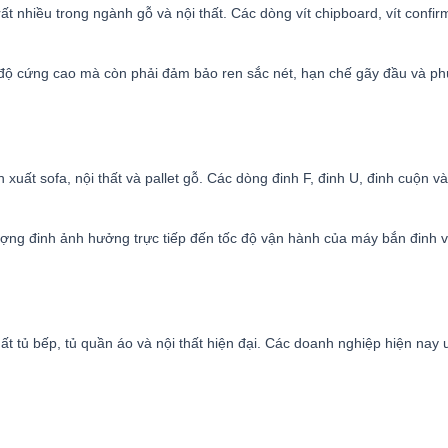
nhiều trong ngành gỗ và nội thất. Các dòng vít chipboard, vít confirmat
n độ cứng cao mà còn phải đảm bảo ren sắc nét, hạn chế gãy đầu và phù
uất sofa, nội thất và pallet gỗ. Các dòng đinh F, đinh U, đinh cuộn và
ượng đinh ảnh hưởng trực tiếp đến tốc độ vận hành của máy bắn đinh và
ất tủ bếp, tủ quần áo và nội thất hiện đại. Các doanh nghiệp hiện nay