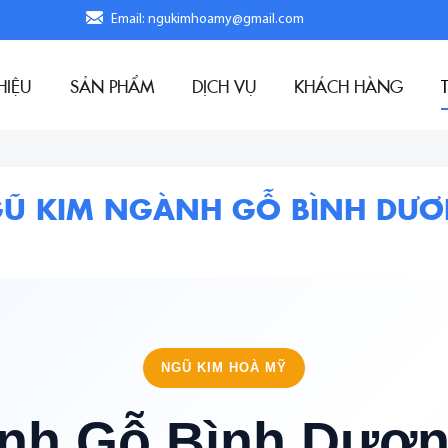
Email: ngukimhoamy@gmail.com
HIỆU
SẢN PHẨM
DỊCH VỤ
KHÁCH HÀNG
Ũ KIM NGÀNH GỖ BÌNH DƯ
NGŨ KIM HOÀ MỸ
nh Gỗ Bình Dương